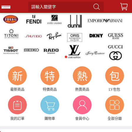
請輸入關健字
1
新
特
熱
包
最新商品
特價商品
熱賣商品
LV包包
我的訂單
購物車
會員中心
全部分類