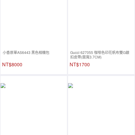
小香原單AS6443 黑色相機包
Gucci 627055 咖啡色印花帆布雙G銀
扣皮帶(面寬3.7CM)
NT$8000
NT$1700