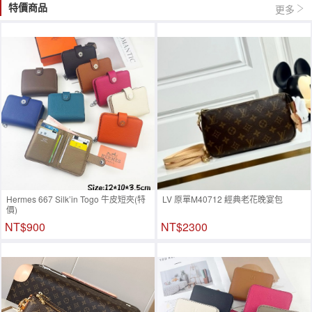
特價商品
更多
Hermes 667 Silk’in Togo 牛皮短夾(特
LV 原單M40712 經典老花晚宴包
價)
NT$900
NT$2300