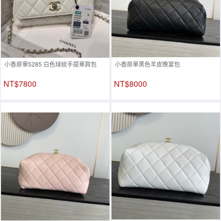
小香原單5285 白色球紋手提單肩包
小香原單黑色羊皮晚宴包
NT$7800
NT$8000