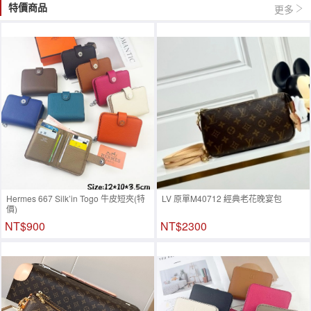
特價商品
更多
Hermes 667 Silk’in Togo 牛皮短夾(特
LV 原單M40712 經典老花晚宴包
價)
NT$900
NT$2300