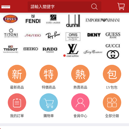
請輸入關健字
1
新
特
熱
包
最新商品
特價商品
熱賣商品
LV包包
我的訂單
購物車
會員中心
全部分類