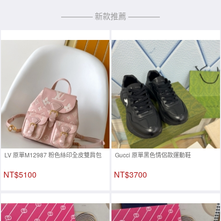
———— 新款推薦 ————
LV 原單M12987 粉色絲印全皮雙肩包
Gucci 原單黑色情侶款運動鞋
NT$5100
NT$3700