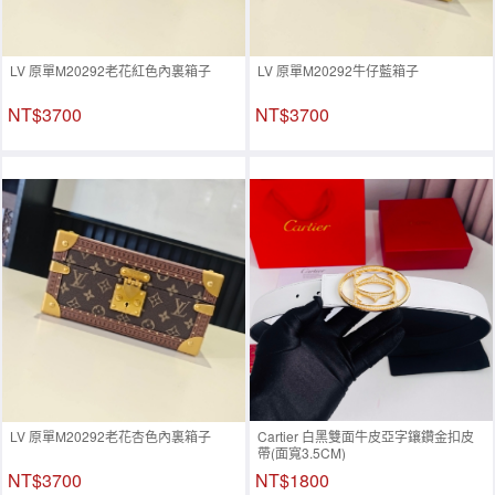
LV 原單M20292老花紅色內裏箱子
LV 原單M20292牛仔藍箱子
NT$3700
NT$3700
LV 原單M20292老花杏色內裏箱子
Cartier 白黑雙面牛皮亞字鑲鑽金扣皮
帶(面寬3.5CM)
NT$3700
NT$1800